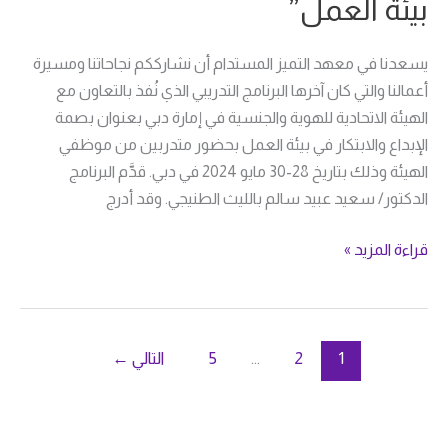
بيئة العمل”
في
بيئة
يسعدنا في معهد التميز المستدام أن نشارككم نجاحاتنا ومسيرة
العمل”
أعمالنا والتي كان آخرها البرنامج التدريبي الذي نُفذ بالتعاون مع
الهيئة الاتحادية للهوية والجنسية في إمارة دبي بعنوان بصمة
الإبداع والابتكار في بيئة العمل بحضور متدربين من موظفي
الهيئة وذلك بتاريخ 28-30 مايو 2024 في دبي. قدَّم البرنامج
الدكتور/ سعيد عبيد سالم بالليث الطنيجي. وقد أدرج
قراءة المزيد »
1
2
…
5
التالي
←