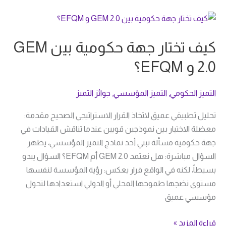
كيف
تختار
كيف تختار جهة حكومية بين GEM
جهة
حكومية
2.0 و EFQM؟
بين
GEM
التميز الحكومي
,
التميز المؤسسي
,
جوائز التميز
2.0
و
تحليل تطبيقي عميق لاتخاذ القرار الاستراتيجي الصحيح مقدمة:
EFQM؟
معضلة الاختيار بين نموذجين قويين عندما تناقش القيادات في
جهة حكومية مسألة تبني أحد نماذج التميز المؤسسي، يظهر
السؤال مباشرة: هل نعتمد GEM 2.0 أم EFQM؟ السؤال يبدو
بسيطاً، لكنه في الواقع قرار يعكس: رؤية المؤسسة لنفسها
مستوى نضجها طموحها المحلي أو الدولي استعدادها لتحول
مؤسسي عميق
قراءة المزيد »