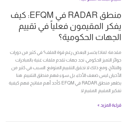
في
منطق RADAR في EFQM: كيف
EFQM:
كيف
يفكر المقيمون فعلياً في تقييم
يفكر
الجهات الحكومية؟
المقيمون
فعلياً
في
مقدمة: لماذا يخسر البعض رغم قوة الملف؟ في كثير من دورات
تقييم
جوائز التميز الحكومي، نجد جهات تقدم ملفات غنية بالمبادرات
الجهات
والنتائج، ومع ذلك لا تحقق التقييم المتوقع. السبب في كثير من
الحكومية؟
الأحيان ليس ضعف الأداء، بل سوء فهم منطق التقييم. هنا
يظهر منطق RADAR في EFQM كأحد أهم مفاتيح فهم كيفية
تفكير المقيم. المقيم لا
قراءة المزيد »