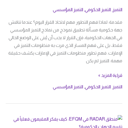
إلى
التميز
,
التميز الحكومي
,
التميز المؤسسي
الريادة
الحكومية
مقدمة: لماذا فهم التطور مهم لاتخاذ القرار اليوم؟ عندما تناقش
والجاهزية
جهة حكومية مسألة تطبيق نموذج من نماذج التميز المؤسسي
المستقبلية
في الجهات الحكومية، فإن القرار لا يجب أن يُبنى على الوضع الحالي
فقط، بل على فهم المسار الذي مرت به منظومات التميز في
الإمارات. فهم تطور منظومات التميز في الإمارات يكشف حقيقة
مهمة: التميز لم يكن
قراءة المزيد »
التميز
,
التميز الحكومي
,
التميز المؤسسي
منطق
RADAR