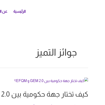
خطي
لى
الرئيسية
عن ال
لمحتوى
جوائز التميز
كيف
تختار
كيف تختار جهة حكومية بين GEM 2.0 و EFQM؟
جهة
حكومية