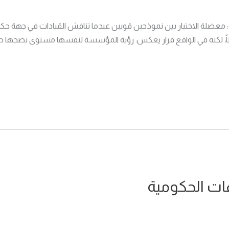
ة: معضلة الاختيار بين نموذجين قويين عندما تناقش القيادات في جهة ح
GE أم EFQM؟ السؤال يبدو بسيطاً، لكنه في الواقع قرار يعكس: رؤية المؤسسة لنفسها
ات الحكومية