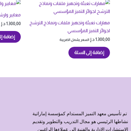
معايير وارشا
مهارات تعبئة وتجهيز ملفات ونماذج الترشح
1.300,00
د.إ
لجوائز التميز المؤسسي
إضافة إل
1.300,00
د.إ
السعر يشمل الضريبة
إضافة إلى السلة
تم تأسيس معهد التميز المستدام كمؤسسة إماراتية
نشاطها الرئيسي هو مجال التدريب والتطوير وتقديم
الاستشارات الإدارية والفنية إلى عملاءها الراغبين