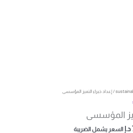
السعر
sustain
/ إعداد خبراء التميز المؤسسى
الحالي
هو:
تميز المؤسسى
.إ.
750,00 د.إ.
د.إ
السعر يشمل الضريبة